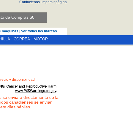
Contactenos
|
Imprimir página
ito de Compras $
0.
de maquinas
|
Ver todas las marcas
HILLA
CORREA
MOTOR
recio y disponibilidad
lo se enviará directamente de la
didos canadienses se envían
iete días hábiles.