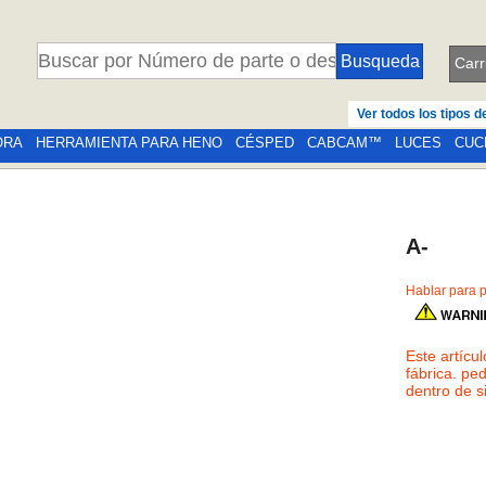
Carr
Ver todos los tipos 
ORA
HERRAMIENTA PARA HENO
CÉSPED
CABCAM™
LUCES
CUC
A-
Hablar para p
Este artícu
fábrica. pe
dentro de s