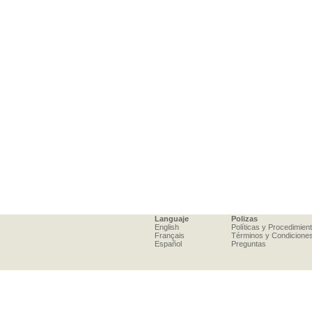
Languaje
Polizas
English
Políticas y Procedimien
Français
Términos y Condicione
Español
Preguntas