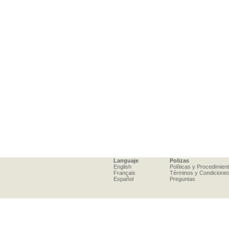
Languaje
Polizas
English
Políticas y Procedimien
Français
Términos y Condicione
Español
Preguntas