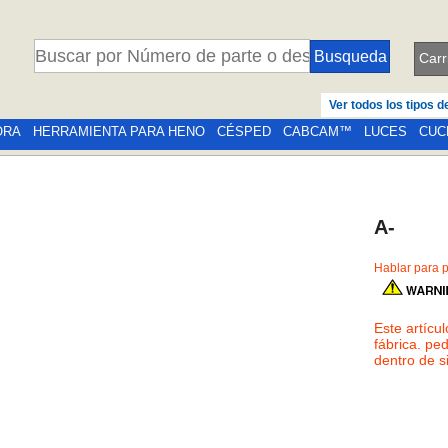
Carr
Ver todos los tipos 
ORA
HERRAMIENTA PARA HENO
CÉSPED
CABCAM™
LUCES
CUC
A-
Hablar para p
Este artícu
fábrica. pe
dentro de s