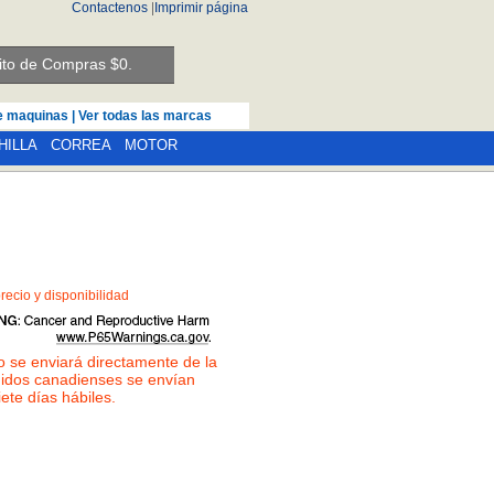
Contactenos
|
Imprimir página
ito de Compras $
0.
de maquinas
|
Ver todas las marcas
HILLA
CORREA
MOTOR
recio y disponibilidad
lo se enviará directamente de la
didos canadienses se envían
iete días hábiles.