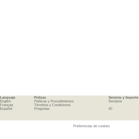
Languaje
Polizas
Servicio y Soporte
English
Políticas y Procedimientos
Reclame
Français
Términos y Condiciones
Español
Preguntas
ID:
Preferencias de cookies