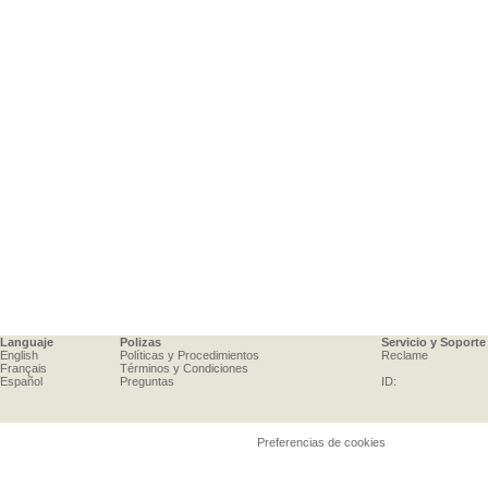
Languaje
Polizas
Servicio y Soporte
English
Políticas y Procedimientos
Reclame
Français
Términos y Condiciones
Español
Preguntas
ID:
Preferencias de cookies