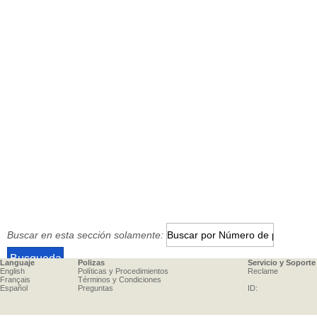
Buscar en esta sección solamente:
Languaje
Polizas
Servicio y Soporte
English
Políticas y Procedimientos
Reclame
Français
Términos y Condiciones
Español
Preguntas
ID: