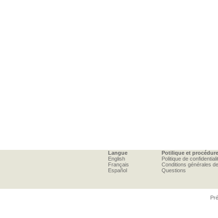
Langue
Potilique et procédur
English
Politique de confidentiali
Français
Conditions générales d
Español
Questions
Pré