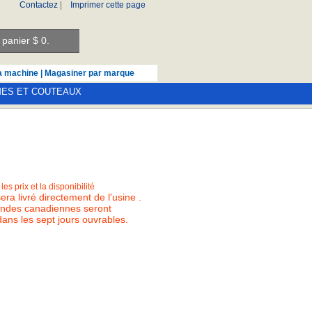
Contactez
|
Imprimer cette page
panier $
0.
a machine
|
Magasiner par marque
MES ET COUTEAUX
es prix et la disponibilité
sera livré directement de l'usine .
des canadiennes seront
ans les sept jours ouvrables.