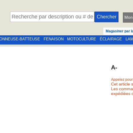
Mon 
Magasiner par l
ONNEUSE-BATTEUSE
FENAISON
MOTOCULTURE
ÉCLAIRAGE
LA
A-
Appelez pour l
Cet article 
Les comman
expédiées d