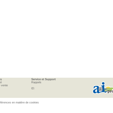
es
Service et Support
té
Rappels
e vente
ID:
férences en matière de cookies