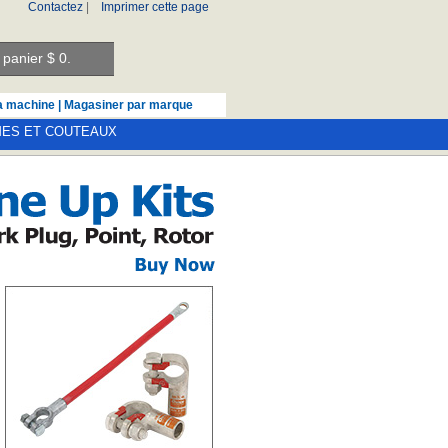
Contactez
|
Imprimer cette page
panier $
0.
a machine
|
Magasiner par marque
MES ET COUTEAUX