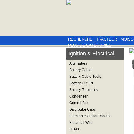
RECHERCHE
TRACTEUR
MOISS
PLUS DE CATÉGORIES
Ignition & Electrical
Alternators
Battery Cables
Battery Cable Tools
Battery Cut-Off
Battery Terminals
Condenser
Control Box
Distributor Caps
Electronic Ignition Module
Electrical Wire
Fuses