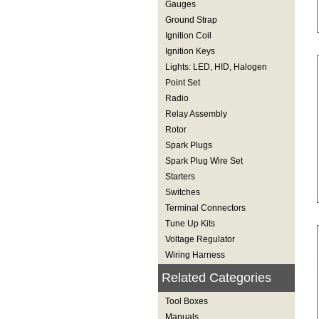
Gauges
Ground Strap
Ignition Coil
Ignition Keys
Lights: LED, HID, Halogen
Point Set
Radio
Relay Assembly
Rotor
Spark Plugs
Spark Plug Wire Set
Starters
Switches
Terminal Connectors
Tune Up Kits
Voltage Regulator
Wiring Harness
Related Categories
Tool Boxes
Manuals