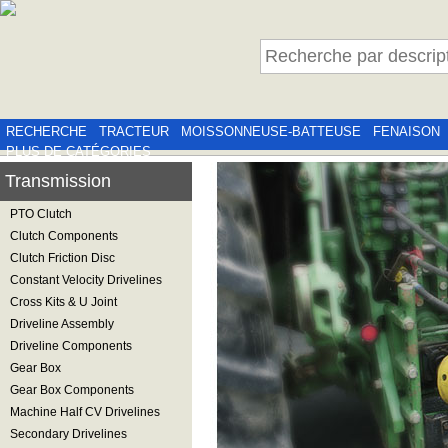
RECHERCHE
TRACTEUR
MOISSONNEUSE-BATTEUSE
FENAISON
PLUS DE CATÉGORIES
Transmission
PTO Clutch
Clutch Components
Clutch Friction Disc
Constant Velocity Drivelines
Cross Kits & U Joint
Driveline Assembly
Driveline Components
Gear Box
Gear Box Components
Machine Half CV Drivelines
Secondary Drivelines