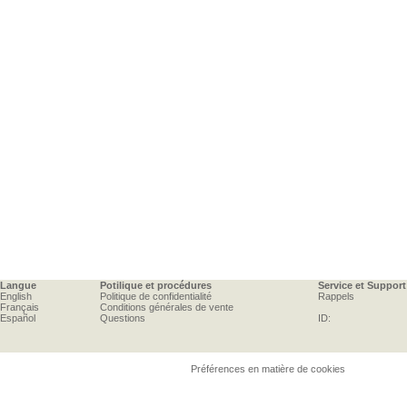
Langue
Potilique et procédures
Service et Support
English
Politique de confidentialité
Rappels
Français
Conditions générales de vente
Español
Questions
ID:
Préférences en matière de cookies